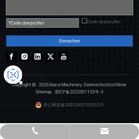
Einreichen
Copyright ©
2026
Kairui Machinery
Datenschutzrichtlinie
Sitemap
浙ICP备2022001133号-3
浙公网安备33032602100552号
Kairuimachine@gmail.com
+86- 18659967312