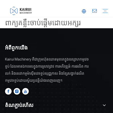
ពាក្យគន្លឹះចាប់ផ្តើមដោយអក្សរ
ម៉ាស៊ីនវេចខ្ចប់ដោយស្វ័យប្រវត្តិ
ម៉ាស៊ីនវេចខ្ចប់សុញ្ញកាស
ម៉ាស៊ីនវេចខ្ចប់អាហារ
ម៉ាស៊ីនវេចខ្ចប់ Thermoforming
ដៃគូដែលជឿទុកចិត្ត
ការច្នៃប្រឌិត
វីដេអូ
អំពីពួកយើង
Kairui Machinery គឺជាក្រុមហ៊ុនឈានមុខគេក្នុងឧស្សាហកម្មវេច
ខ្ចប់ ដែលមានឯកទេសក្នុងការស្រាវជ្រាវ ការអភិវឌ្ឍន៍ ការផលិត ការ
លក់ និងសេវាកម្មម៉ាស៊ីនវេចខ្ចប់សុញ្ញកាស និងខ្សែសង្វាក់ផលិត
កម្មវេចខ្ចប់ដោយស្វ័យប្រវត្តិយ៉ាងពេញលេញ។
តំណភ្ជាប់រហ័ស