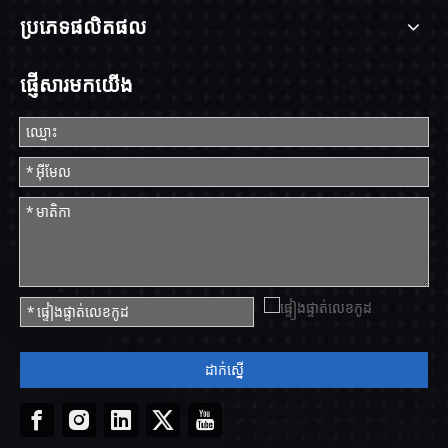
ប្រភេទផលិតផល
ផ្ញើសារមកយើង
ដាក់ស្នើ