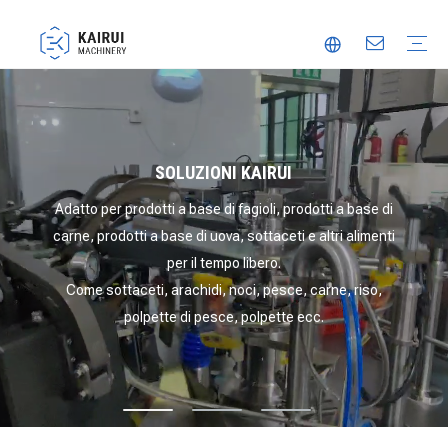
Macchina confezionatrice automatica
Confezionatrice sottovuoto
Macchina per l'imballaggio alimentare
Confezionatrice per termoformatura
Partner fidato
Innovazione
Video
SOLUZIONI KAIRUI
Adatto per prodotti a base di fagioli, prodotti a base di
carne, prodotti a base di uova, sottaceti e altri alimenti
per il tempo libero.
Come sottaceti, arachidi, noci, pesce, carne, riso,
polpette di pesce, polpette ecc.