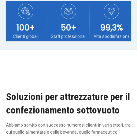
soluzioni di imballaggio avanzate ed efficienti. Le nostre
macchine sono dotate di tecnologia avanzata e ingegneria di
precisione per garantire prestazioni e affidabilità perfette.
100+
50+
99,3%
Clienti globali​​​​​​​
Staff professionale​​​​​​​
Alta soddisfazione​​​​​​​
Soluzioni per attrezzature per il
confezionamento sottovuoto
Abbiamo servito con successo numerosi clienti in vari settori, tra
cui quello alimentare e delle bevande, quello farmaceutico,