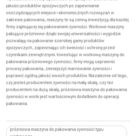
jakości produktów spożywczych po zapewnianie
oszczędzających miejsce i ekonomicznych rozwiązań w
zakresie pakowania, maszyny te są cenną inwestycją dla każdej
firmy zajmującej się pakowaniem żywności. Workowe maszyny
pakujące próżniowe dzięki swojej uniwersalności i wygodzie
pozwalają na pakowanie szerokiej gamy produktów
spożywczych, zapewniając ich świeżość i ochronę przed
czynnikami zewnętrznymi. Inwestując w workową maszynę do
KRZK-230 Szybka maszyna do pakowania próżniowego zapewniająca większą produktywność
W pełni zautomatyzowana maszyna do pakowania w woreczki próżniowe do różnych produktów spożywczych
pakowania próżniowego żywności, firmy mogą usprawnić
procesy pakowania, zmniejszyć marnowanie żywności i
poprawić ogólną jakość swoich produktów. Niezależnie od tego,
czy jesteś producentem żywności na małą skalę, czy też
producentem na dużą skalę, próżniowa maszyna do pakowania
żywności w worki jest wartościowym dodatkiem do operacji
pakowania.
próżniowa maszyna do pakowania żywności typu