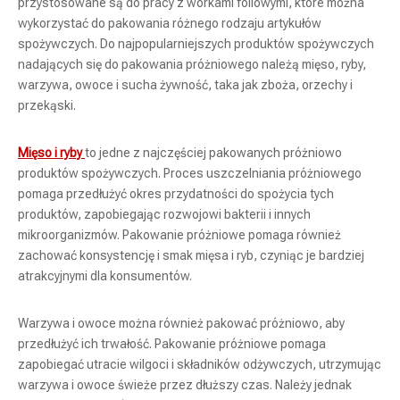
przystosowane są do pracy z workami foliowymi, które można
wykorzystać do pakowania różnego rodzaju artykułów
spożywczych. Do najpopularniejszych produktów spożywczych
nadających się do pakowania próżniowego należą mięso, ryby,
warzywa, owoce i sucha żywność, taka jak zboża, orzechy i
przekąski.
Mięso i ryby
to jedne z najczęściej pakowanych próżniowo
produktów spożywczych. Proces uszczelniania próżniowego
pomaga przedłużyć okres przydatności do spożycia tych
produktów, zapobiegając rozwojowi bakterii i innych
mikroorganizmów. Pakowanie próżniowe pomaga również
zachować konsystencję i smak mięsa i ryb, czyniąc je bardziej
atrakcyjnymi dla konsumentów.
Warzywa i owoce można również pakować próżniowo, aby
przedłużyć ich trwałość. Pakowanie próżniowe pomaga
zapobiegać utracie wilgoci i składników odżywczych, utrzymując
warzywa i owoce świeże przez dłuższy czas. Należy jednak