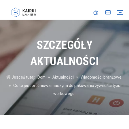
Automatyczna maszyna pakująca
Maszyna do pakowania próżniowego
Maszyna do pakowania żywności
Maszyna pakująca do termoformowania
Zaufany partner
Innowacja
Wideo
SZCZEGÓŁY
AKTUALNOŚCI
Jesceś tutaj:
Dom
»
Aktualności
»
Wiadomości branżowe
»
Co to jest próżniowa maszyna do pakowania żywności typu
workowego