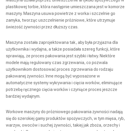
Maszyna działa poprzez umieszczenie artykułu spożywczego w
plastikowej torbie, która następnie umieszczana jest w komorze
maszyny. Maszyna usuwa powietrze z worka i szczelnie go
zamyka, tworząc uszczelnienie próżniowe, które utrzymuje
świeżość żywności przez dłuższy czas.
Maszyna została zaprojektowana tak, aby była przyjazna dla
użytkownika i wydajna, a także posiadała szereg funkcji, które
sprawiają, że proces pakowania jest szybki i łatwy. Niektóre
modele mają regulowany czas zgrzewania, co pozwala
użytkownikom dostosować proces zgrzewania do rodzaju
pakowanej żywności. Inne mogą być wyposażone w
automatyczne systemy wykrywania i cięcia worków, eliminujące
potrzebę ręcznego cięcia worków i czyniące proces jeszcze
bardziej wydajnym.
Workowe maszyny do próżniowego pakowania żywności nadają
się do szerokiej gamy produktów spożywczych, w tym mięsa, ryb,
warzyw, owoców i suchej żywności, takiej jak zboża, orzechy i