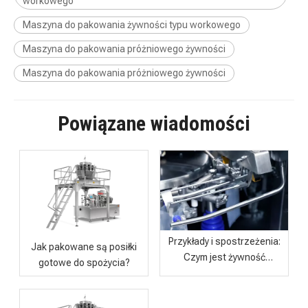
workowego
KR480-4 Inteligentne podawanie worków z czterema wylotami W pełni automatyczna maszyna pakująca
KRZK-300 Szybka maszyna do pakowania próżniowego z podawaniem worków do operacji na dużą skalę
Maszyna do pakowania żywności typu workowego
Maszyna do pakowania próżniowego żywności
Maszyna do pakowania próżniowego żywności
Powiązane wiadomości
KRZK-160 Maszyna do pakowania próżniowego z podajnikiem workowym do wydajnego przechowywania żywności
KRZK-110 Szybka maszyna do pakowania próżniowego z podawaniem worków do wszechstronnych rozwiązań w zakresie pakowania
Przykłady i spostrzeżenia:
Jak pakowane są posiłki
Czym jest żywność
gotowe do spożycia?
pakowana?