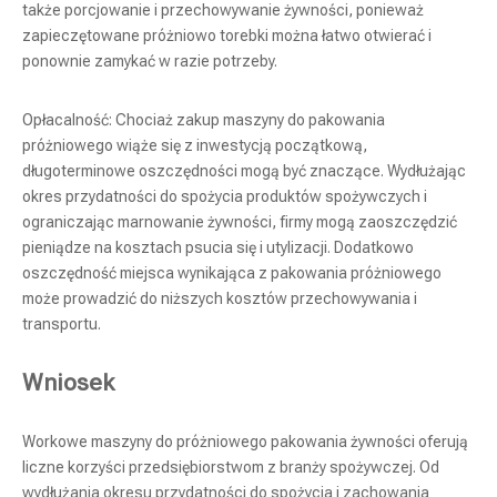
także porcjowanie i przechowywanie żywności, ponieważ
zapieczętowane próżniowo torebki można łatwo otwierać i
ponownie zamykać w razie potrzeby.
Opłacalność: Chociaż zakup maszyny do pakowania
próżniowego wiąże się z inwestycją początkową,
długoterminowe oszczędności mogą być znaczące. Wydłużając
okres przydatności do spożycia produktów spożywczych i
ograniczając marnowanie żywności, firmy mogą zaoszczędzić
pieniądze na kosztach psucia się i utylizacji. Dodatkowo
oszczędność miejsca wynikająca z pakowania próżniowego
może prowadzić do niższych kosztów przechowywania i
transportu.
Szybka, bezpróżniowa maszyna do pakowania proszku, zapewniająca wydajne napełnianie proszkiem
Szybka maszyna do pakowania próżniowego z podawaniem worków zapewniająca optymalną wydajność produkcji
Wniosek
Workowe maszyny do próżniowego pakowania żywności oferują
liczne korzyści przedsiębiorstwom z branży spożywczej. Od
wydłużania okresu przydatności do spożycia i zachowania