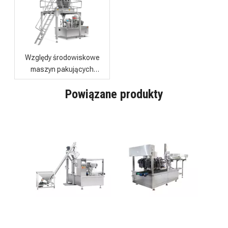
Względy środowiskowe
maszyn pakujących
żywność
Szybka maszyna do napełniania płynem z workiem do precyzyjnego pakowania płynów
Waga elektroniczna W pełni automatyczna maszyna pakująca z podajnikiem worków do granulatów i ciał stałych
Powiązane produkty