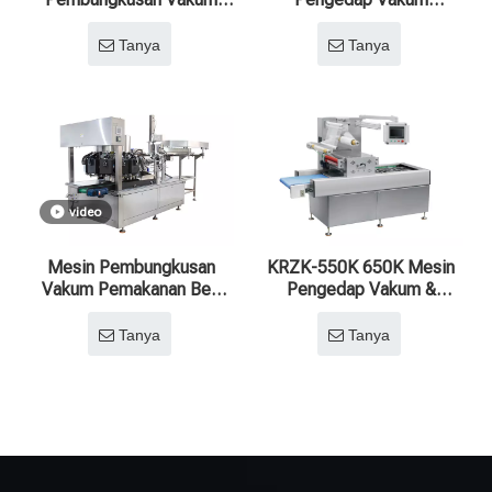
Automatik Berterusan
Automatik untuk Makanan
untuk Pengawetan
& Minuman Komersial
Tanya
Tanya
Makanan Segar
video
Mesin Pembungkusan
KRZK-550K 650K Mesin
Vakum Pemakanan Beg
Pengedap Vakum &
Berkelajuan Tinggi untuk
Pembungkusan Suasana
Kecekapan Pengeluaran
Automatik Berterusan
Tanya
Tanya
Dioptimumkan
diubah suai