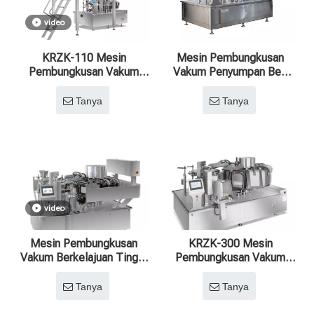
yang cekap, mesin ini memastikan standard kualiti, kecekapan
video
dan produktiviti tertinggi dalam proses pembungkusan
makanan.
Berhubung dengan kami
untuk penyelesaian
KRZK-110 Mesin
Mesin Pembungkusan
diperibadikan yang selaras dengan keperluan pembungkusan
Pembungkusan Vakum
Vakum Penyumpan Beg
makanan anda！
Pengisi Beg Berkelajuan
KRZK-160 untuk
Tinggi untuk Penyelesaian
Pengawetan Makanan
Tanya
Tanya
Pembungkusan Serbaguna
yang Cekap
video
Mesin Pembungkusan
KRZK-300 Mesin
Vakum Berkelajuan Tinggi
Pembungkusan Vakum
KRZK-230 untuk
Pengisi Beg Berkelajuan
Peningkatan Produktiviti
Tinggi untuk Operasi
Tanya
Tanya
Berskala Besar