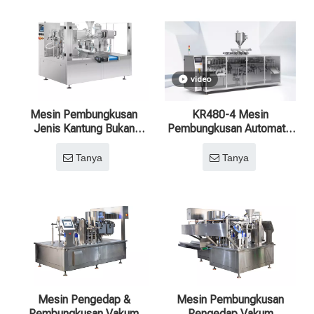
video
Mesin Pembungkusan
KR480-4 Mesin
Jenis Kantung Bukan
Pembungkusan Automatik
Vakum Automatik
Sepenuhnya Penyaluran
Sepenuhnya untuk
Beg Pintar Empat Outlet
Tanya
Tanya
Pelbagai Makanan
Mesin Pengedap &
Mesin Pembungkusan
Pembungkusan Vakum
Pengedap Vakum