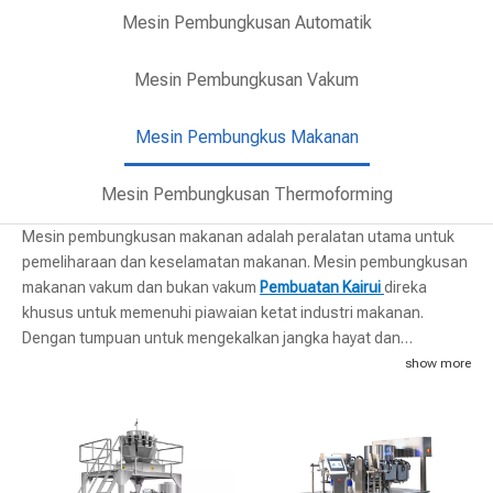
Mesin Pembungkusan Automatik
Mesin Pembungkusan Vakum
Mesin Pembungkus Makanan
Mesin Pembungkusan Thermoforming
Mesin pembungkusan makanan adalah peralatan utama untuk
pemeliharaan dan keselamatan makanan. Mesin pembungkusan
makanan vakum dan bukan vakum
Pembuatan Kairui
direka
khusus untuk memenuhi piawaian ketat industri makanan.
Dengan tumpuan untuk mengekalkan jangka hayat dan
kesegaran produk makanan, mesin ini menyediakan
show more
pembungkusan serba boleh
penyelesaian
yang memenuhi
pelbagai jenis makanan. Sistem kawalan automatiknya
membolehkan penimbangan tepat, pembungkusan, pengisian,
pembentukan, penyedutan, pengedap haba, pemunggahan beg
dan penghantaran produk siap. Dengan ciri canggih dan operasi