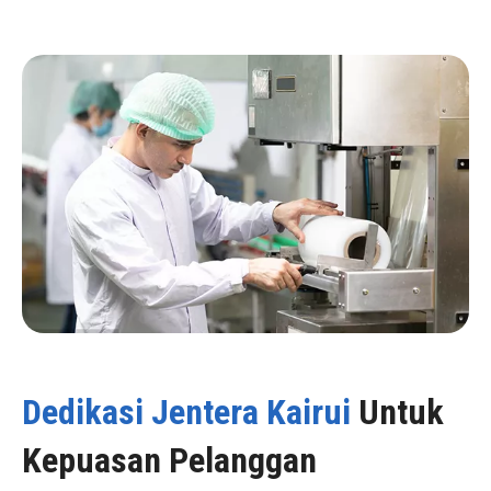
Dedikasi Jentera Kairui
Untuk
Kepuasan Pelanggan