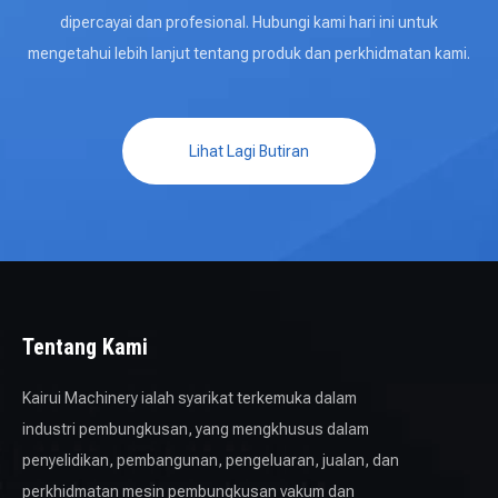
dipercayai dan profesional. Hubungi kami hari ini untuk
mengetahui lebih lanjut tentang produk dan perkhidmatan kami.
Lihat Lagi Butiran
Tentang Kami
Kairui Machinery ialah syarikat terkemuka dalam
industri pembungkusan, yang mengkhusus dalam
penyelidikan, pembangunan, pengeluaran, jualan, dan
perkhidmatan mesin pembungkusan vakum dan