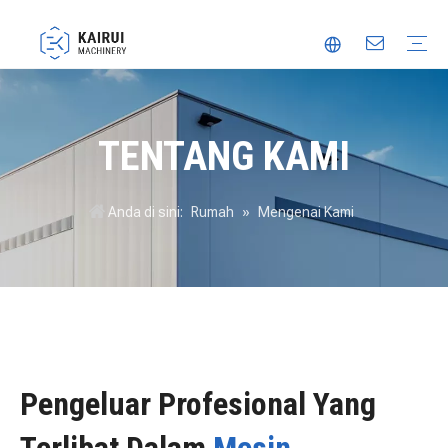
Mesin Pembungkusan Automatik
Mesin Pembungkusan Vakum
Mesin Pembungkus Makanan
Mesin Pembungkusan Thermoforming
Rakan Kongsi Dipercayai
Inovasi
Video
TENTANG KAMI
Anda di sini:
Rumah
»
Mengenai Kami
Pengeluar Profesional Yang