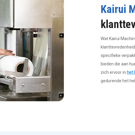
Kairui 
klantte
Wat Kairui Machin
klanttevredenhei
specifieke verpak
bieden die aan hu
zich ervoor in
het 
gedurende het hele