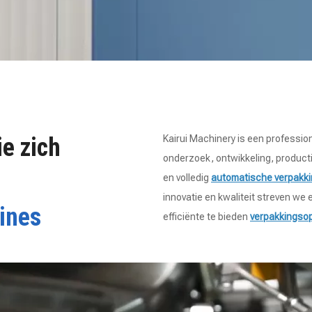
ie zich
Kairui Machinery is een profession
onderzoek, ontwikkeling, producti
en volledig
automatische verpakki
innovatie en kwaliteit streven we
ines
efficiënte te bieden
verpakkingso