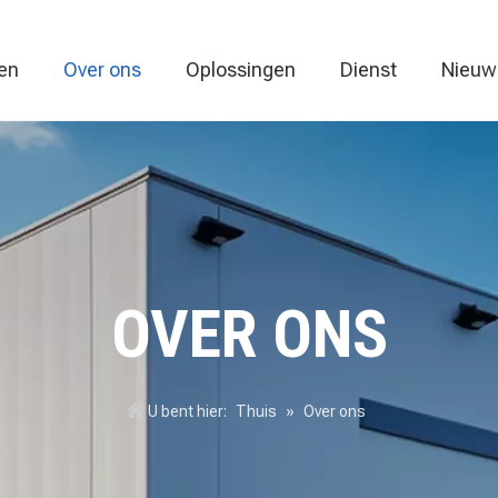
en
Over ons
Oplossingen
Dienst
Nieuw
Vacuümverpakkingsmachine
Voedselverpakkingsmachine
Thermovor
OVER ONS
U bent hier:
Thuis
»
Over ons