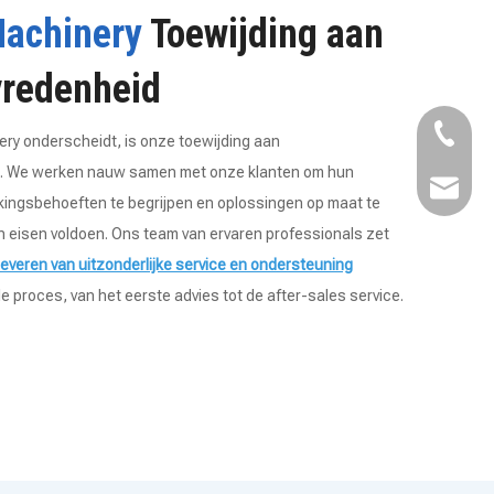
Machinery
Toewijding aan
vredenheid
+86- 18
ery onderscheidt, is onze toewijding aan
d. We werken nauw samen met onze klanten om hun
Kairuim
kingsbehoeften te begrijpen en oplossingen op maat te
n eisen voldoen. Ons team van ervaren professionals zet
leveren van uitzonderlijke service en ondersteuning
 proces, van het eerste advies tot de after-sales service.