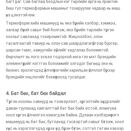
багтдаг. Сав баглаа боодлын нэг төрлийн арга нь практик
биш тул термоформын машиныг тохируулах чадвар нь маш
үнэ цэнэтэй юм.
Термоформ хийх машинууд нь янз бүрийн хэлбэр, хэмжээ,
загвар бүхий савыг бий болгож, янз бүрийн төрлийн түргэн
хоолыг савлахад тохиромжтой. Жишээлбэл, олон
тасалгаатай тавиур нь олон сав шаардлагагүйгээр бургер,
шарсан төмс, хажуугийн зүйлийг хадгалах боломжтой.
Өөрчлөлт нь лого эсвэл тодорхой өнгө гэх мэт брэндийн
элементүүдийг нэгтгэх боломжийг олгодог бөгөөд энэ нь
бизнес эрхлэгчдэд үйлчлүүлэгчийн харилцан үйлчлэл бүрээр
брэндийн онцлогийг бэхжүүлэхэд тусалдаг.
4.
Бат бөх, бат бөх байдал
Түргэн хоолны савнууд нь тээвэрлэлт, хүргэлтийн хүндрэлийг
даван туулахад хангалттай бат бөх байх ёстой, ялангуяа
хоол хүргэх үйлчилгээ нэмэгдэж байна. Дулаан хэлбэржүүлэгч
машинууд нь бат бөх, бутлахад тэсвэртэй савыг бүтээж, хоол
хүнс нь хэрэглэгчдэд хүрэх үед бүрэн бүтэн, сэтгэл татам хэвээр