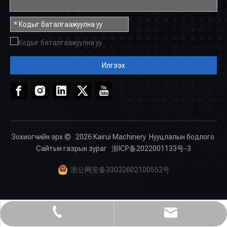
Илгээх
Зохиогчийн эрх ©
2026
Kairui Machinery
Нууцлалын бодлого
Сайтын газрын зураг
浙ICP备2022001133号-3
浙公网安备33032602100552号
Kairuimachine@gmail.com
+86- 18659967312