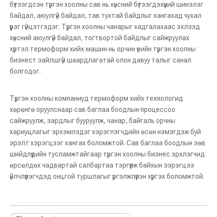
бүтээгдсэн түргэн хоолны сав нь хүнсний бүтээгдэхүүний шинэлэг
байдал, аюулгүй байдал, тав тухтай байдлыг хангахад чухал
үүрэг гүйцэтгэдэг. Түргэн хоолны чанарыг хадгалахаас эхлээд
хүнсний аюулгүй байдал, тогтвортой байдлыг сайжруулах
хүртэл термоформ хийх машин нь орчин үеийн түргэн хоолны
бизнест зайлшгүй шаардлагатай олон давуу талыг санал
болгодог.
Түргэн хоолны компаниуд термоформ хийх технологид
хөрөнгө оруулснаар сав баглаа боодлын процессоо
сайжруулж, зардлыг бууруулж, чанар, байгаль орчны
KR-200A 260A 300A автомат савлах машин Том багц
KRZK-300 Том оврын үйл ажиллагаанд зориулагдсан өндөр хурдны ууттай вакуум савлах машин
хариуцлагыг эрхэмлэдэг хэрэглэгчдийн өсөн нэмэгдэж буй
эрэлт хэрэгцээг хангах боломжтой. Сав баглаа боодлын зөв
шийдлүүдийн тусламжтайгаар түргэн хоолны бизнес эрхлэгчид
өрсөлдөх чадвартай салбартаа тэргүүлж байхын зэрэгцээ
үйлчлүүлэгчдэд онцгой туршлагыг үргэлжлүүлэн хүргэх боломжтой.