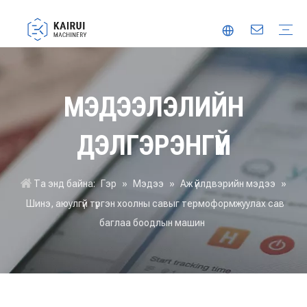
Автомат савлах машин
Вакуум савлах машин
Хүнсний сав баглаа боодлын машин
Thermoforming савлагааны машин
Итгэмжлэгдсэн түнш
Инноваци
Видео
МЭДЭЭЛЭЛИЙН
ДЭЛГЭРЭНГҮЙ
Та энд байна:
Гэр
»
Мэдээ
»
Аж үйлдвэрийн мэдээ
»
Шинэ, аюулгүй түргэн хоолны савыг термоформжуулах сав
баглаа боодлын машин