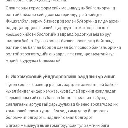
энэ зорилгодоо хүрэхэд тусална.
Олон тооны термоформ хийх машинууд нь байгаль орчинд
ээлтэй байхаар хийгдсэн материалуудтай нийцдэг.
Жишээлбэл, зарим бизнесүүд хүрээлэн буй орчинд илүү амархан
задардаг эрдэнэ шишийн цардуул гэх мэт сэргээгдэх
нөөцөөр хийсэн биологийн задралд ордог хуванцар руу
шилжиж байна. Түргэн хоолны бизнес эрхлэгчид байгальд
ээлтэй сав баглаа боодол санал болгосноор байгаль орчинд
ээлтэй хэрэглэгчдийн анхаарлыг татаж, нүүрстөрөгчийн ул
мөрийг бууруулах боломжтой.
6. Их хэмжээний үйлдвэрлэлийн зардлын үр ашиг
Түргэн хоолны бизнесүүд үр ашиг, зардлын хэмнэлттэй байх нь
чухал байдаг өндөр хэмжээ, хурдацтай орчинд ажилладаг.
Термоформ хийх сав баглаа боодлын машин нь бусад
савлагааны аргуудтай харьцуулахад бизнес эрхлэгчдэд их
хэмжээний савыг хурдан бөгөөд хямд үнээр үйлдвэрлэх
боломжийг олгодог шийдлийг санал болгодог.
Эдгээр машинууд нь автоматжуулсан тул хамгийн бага