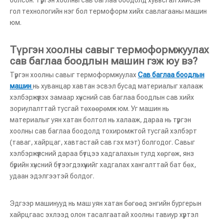
болсон. Түргэн хоолны сав баглаа боодолд хувьсгал хийсэн
гол технологийн нэг бол термоформ хийх савлагааны машин
юм.
Түргэн хоолны савыг термоформжуулах
сав баглаа боодлын машин гэж юу вэ?
Түргэн хоолны савыг термоформжуулах
Сав баглаа боодлын
машин
нь хуванцар хавтан эсвэл бусад материалыг халааж
хэлбэржүүлэх замаар хүнсний сав баглаа боодлын сав хийх
зориулалттай тусгай төхөөрөмж юм. Уг машин нь
материалыг уян хатан болтол нь халааж, дараа нь түргэн
хоолны сав баглаа боодолд тохиромжтой тусгай хэлбэрт
(таваг, хайрцаг, хавтастай сав гэх мэт) болгодог. Савыг
хэлбэржүүлсний дараа бүтцээ хадгалахын тулд хөргөж, янз
бүрийн хүнсний бүтээгдэхүүнийг хадгалах хангалттай бат бөх,
удаан эдэлгээтэй болдог.
Эдгээр машинууд нь маш уян хатан бөгөөд энгийн бургерын
хайрцгаас эхлээд олон тасалгаатай хоолны тавиур хүртэл