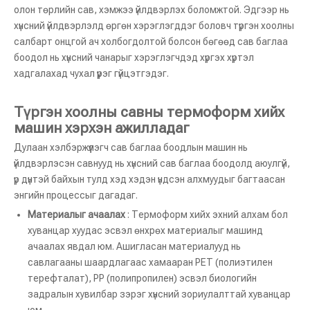
олон төрлийн сав, хэмжээ үйлдвэрлэх боломжтой. Эдгээр нь
хүнсний үйлдвэрлэлд өргөн хэрэглэгддэг боловч түргэн хоолны
салбарт онцгой ач холбогдолтой болсон бөгөөд сав баглаа
боодол нь хүнсний чанарыг хэрэглэгчдэд хүргэх хүртэл
хадгалахад чухал үүрэг гүйцэтгэдэг.
Түргэн хоолны савны термоформ хийх
машин хэрхэн ажилладаг
Дулаан хэлбэржүүлэгч сав баглаа боодлын машин нь
үйлдвэрлэсэн савнууд нь хүнсний сав баглаа боодолд аюулгүй,
үр дүнтэй байхын тулд хэд хэдэн үндсэн алхмуудыг багтаасан
энгийн процессыг дагадаг.
Материалыг ачаалах
: Термоформ хийх эхний алхам бол
хуванцар хуудас эсвэл өнхрөх материалыг машинд
ачаалах явдал юм. Ашигласан материалууд нь
савлагааны шаардлагаас хамааран PET (полиэтилен
терефталат), PP (полипропилен) эсвэл биологийн
задралын хувилбар зэрэг хүнсний зориулалттай хуванцар