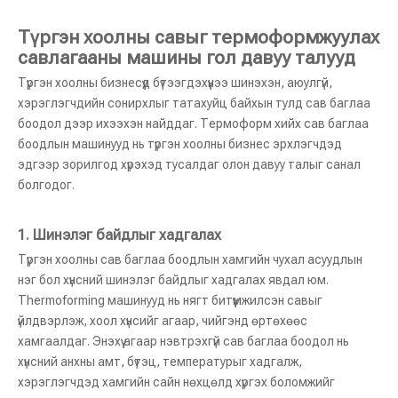
Түргэн хоолны савыг термоформжуулах
савлагааны машины гол давуу талууд
Түргэн хоолны бизнесүүд бүтээгдэхүүнээ шинэхэн, аюулгүй,
хэрэглэгчдийн сонирхлыг татахуйц байхын тулд сав баглаа
боодол дээр ихээхэн найддаг. Термоформ хийх сав баглаа
боодлын машинууд нь түргэн хоолны бизнес эрхлэгчдэд
эдгээр зорилгод хүрэхэд тусалдаг олон давуу талыг санал
болгодог.
1.
Шинэлэг байдлыг хадгалах
Түргэн хоолны сав баглаа боодлын хамгийн чухал асуудлын
нэг бол хүнсний шинэлэг байдлыг хадгалах явдал юм.
Thermoforming машинууд нь нягт битүүмжилсэн савыг
үйлдвэрлэж, хоол хүнсийг агаар, чийгэнд өртөхөөс
хамгаалдаг. Энэхүү агаар нэвтрэхгүй сав баглаа боодол нь
хүнсний анхны амт, бүтэц, температурыг хадгалж,
хэрэглэгчдэд хамгийн сайн нөхцөлд хүргэх боломжийг