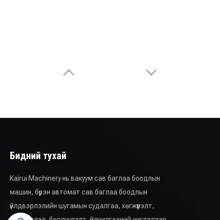
Бидний тухай
Kairui Machinery нь вакуум сав баглаа боодлын
машин, бүрэн автомат сав баглаа боодлын
үйлдвэрлэлийн шугамын судалгаа, хөгжүүлэлт,
үйлдвэрлэл, борлуулалт, үйлчилгээний чиглэлээр