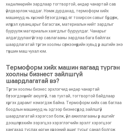
хөдөлмөрийн зардлаар тогтвортой, өндөр чанартай сав
үйлдвэрлэж чаддаг. Нэмж дурдахад, термоформ хийх
машинууд нь хүнсний бүтээгдэхүүнд яг тохирсон савыг бүрдүүлж,
илүүдэл хуванцарыг багасгаж, материалын нийт зардлыг
бууруулж материалын хаягдлыг бууруулдаг. Чанарыг
алдагдуулахгүйгээр савлагааны зардлаа бага байлгах
шаардлагатай түргэн хоолны сүлжээнүүдийн хувьд үр ашгийн энэ
түвшин маш чухал юм.
Термоформ хийх машин яагаад түргэн
хоолны бизнест зайлшгүй
шаардлагатай вэ?
Түргэн хоолны бизнес эрхлэгчид өндөр чанартай
бүтээгдэхүүнийг аюулгүй, тав тухтай, тогтвортой байдлаар
хүргэх дарамт нэмэгдэж байна. Термоформ хийх сав баглаа
боодлын машинууд нь эдгээр бизнесүүдэд зайлшгүй
шаардлагатай хэрэгсэл болж, үйл ажиллагааны үр ашгийг
дээшлүүлэхийн зэрэгцээ хэрэглэгчийн эрэлт хэрэгцээг
хангахад туслах өргөн хүрээний ашиг тусыг санал болгож