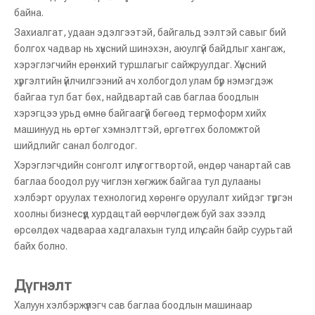
байна.
Захиалгат, удаан эдэлгээтэй, байгальд ээлтэй савыг бий
болгох чадвар нь хүнсний шинэхэн, аюулгүй байдлыг хангаж,
хэрэглэгчийн ерөнхий туршлагыг сайжруулдаг. Хүнсний
хүргэлтийн үйлчилгээний ач холбогдол улам бүр нэмэгдэж
байгаа тул бат бөх, найдвартай сав баглаа боодлын
хэрэгцээ урьд өмнө байгаагүй бөгөөд термоформ хийх
машинууд нь өртөг хэмнэлттэй, өргөтгөх боломжтой
шийдлийг санал болгодог.
Хэрэглэгчдийн сонголт илүү тогтвортой, өндөр чанартай сав
баглаа боодол руу чиглэн хөгжиж байгаа тул дулааны
хэлбэрт оруулах технологид хөрөнгө оруулалт хийдэг түргэн
хоолны бизнесүүд хурдацтай өөрчлөгдөж буй зах зээлд
өрсөлдөх чадвараа хадгалахын тулд илүү сайн байр суурьтай
байх болно.
Дүгнэлт
Тохиромжтой олон үйлдэлт автомат жигнэмэг савлах машин
KRZK-160 Хүнсийг үр дүнтэй хадгалах зориулалттай ууттай вакуум савлах машин
Халуун хэлбэржүүлэгч сав баглаа боодлын машинаар