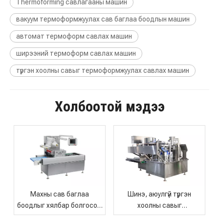
Thermoforming савлагааны машин
вакуум термоформжуулах сав баглаа боодлын машин
автомат термоформ савлах машин
ширээний термоформ савлах машин
KRZK-110 Сав баглаа боодлын олон талт шийдэл бүхий өндөр хурдны ууттай вакуум савлах машин
Хямд үнээр тэжээвэр амьтдын хоолыг бүрэн автомат савлах машин
түргэн хоолны савыг термоформжуулах савлах машин
Холбоотой мэдээ
Махны сав баглаа
Шинэ, аюулгүй түргэн
Үйлдвэрийн үнэ Кофены шош савлах автомат машин
Тохиромжтой олон үйлдэлт автомат жигнэмэг савлах машин
боодлыг хялбар болгосон:
хоолны савыг
Жижиг махны
термоформжуулах сав