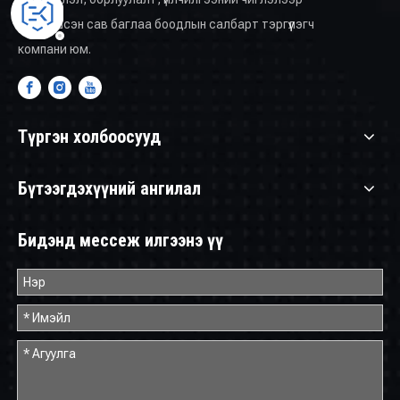
мэргэшсэн сав баглаа боодлын салбарт тэргүүлэгч
компани юм.
Түргэн холбоосууд
Бүтээгдэхүүний ангилал
Бидэнд мессеж илгээнэ үү