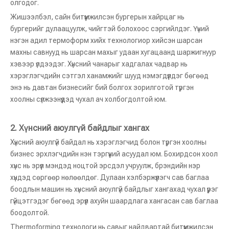
олгодог.
Жишээлбэл, сайн битүүмжилсэн бургерын хайрцаг нь
бургерийг дулаацуулж, чийгтэй болохоос сэргийлдэг. Үүний
нэгэн адил термоформ хийх технологиор хийсэн шарсан
махны савнууд нь шарсан махыг удаан хугацаанд шаржигнуур
хэвээр үлдээдэг. Хүнсний чанарыг хадгалах чадвар нь
хэрэглэгчдийн сэтгэл ханамжийг шууд нэмэгдүүлдэг бөгөөд
энэ нь давтан бизнесийг бий болгох зорилготой түргэн
хоолны сүлжээнүүдэд чухал ач холбогдолтой юм.
2.
Хүнсний аюулгүй байдлыг хангах
Хүнсний аюулгүй байдал нь хэрэглэгчид болон түргэн хоолны
бизнес эрхлэгчдийн нэн тэргүүний асуудал юм. Бохирдсон хоол
хүнс нь эрүүл мэндэд ноцтой эрсдэл учруулж, брэндийн нэр
хүндэд сөргөөр нөлөөлдөг. Дулаан хэлбэржүүлэгч сав баглаа
боодлын машин нь хүнсний аюулгүй байдлыг хангахад чухал үүрэг
гүйцэтгэдэг бөгөөд эрүүл ахуйн шаардлага хангасан сав баглаа
боодолтой.
Thermoforming технологи нь савыг найдвартай битүүмжилсэн