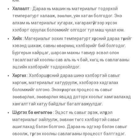
юм.
Халаалт
: Дараа нь машин нь материалыг тодорхой
температурт халааж, зөөлөн, уян хатан болгодог. Энэ
алхам нь материалыг хугарах, хагарахгүйгээр хүссэн
хэлбэрт оруулах боломжийг олгодог тул маш чухал юм.
Хийх
: Материалыг зохих температурт хүрсний дараа түүнийг
хэвэнд шахаж, савны өвөрмөц хэлбэрийг бий болгодог.
Бургерын хайрцаг, шарсан махны тавиур эсвэл олон
тасалгаатай хоолны сав аль нь ч бай, хөгц нь савлагааны
эцсийн хэлбэрийг тодорхойлдог.
Хөргөх
: Хэлбэршүүлсний дараа шинэ хэлбэртэй савыг
хөргөж, материалыг хатууруулж, хэлбэрээ хадгалах
боломжийг олгоно. Энэхүү хөргөх процесс нь савыг
зөөвөрлөх, зөөвөрлөх явцад доторх хоолыг хамгаалахад
хангалттай хатуу байдлыг баталгаажуулдаг.
Шүргэх ба өнгөлгөө
: Эцэст нь савыг зүсэж, илүүдэл
материалыг зайлуулж, зөвхөн төгс хэлбэртэй савыг
ашиглахад бэлэн болгоно. Дараа нь эдгээр бэлэн савыг
овоолж, түргэн хоолны савлагааны процесст бэлтгэдэг.