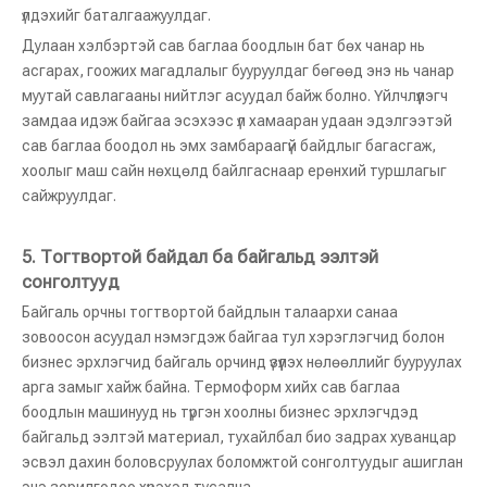
үлдэхийг баталгаажуулдаг.
Дулаан хэлбэртэй сав баглаа боодлын бат бөх чанар нь
асгарах, гоожих магадлалыг бууруулдаг бөгөөд энэ нь чанар
муутай савлагааны нийтлэг асуудал байж болно. Үйлчлүүлэгч
замдаа идэж байгаа эсэхээс үл хамааран удаан эдэлгээтэй
сав баглаа боодол нь эмх замбараагүй байдлыг багасгаж,
хоолыг маш сайн нөхцөлд байлгаснаар ерөнхий туршлагыг
сайжруулдаг.
5. Тогтвортой байдал ба байгальд ээлтэй
сонголтууд
Байгаль орчны тогтвортой байдлын талаархи санаа
зовоосон асуудал нэмэгдэж байгаа тул хэрэглэгчид болон
бизнес эрхлэгчид байгаль орчинд үзүүлэх нөлөөллийг бууруулах
арга замыг хайж байна. Термоформ хийх сав баглаа
боодлын машинууд нь түргэн хоолны бизнес эрхлэгчдэд
байгальд ээлтэй материал, тухайлбал био задрах хуванцар
эсвэл дахин боловсруулах боломжтой сонголтуудыг ашиглан