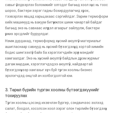
савыг үйлдвэрлэх боломжийг олгодог бөгөөд хоол хүнс нь тоос
шороо, бактери зэрэг гадны бохирдуулагчид хүрэх,
тээвэрлэх явцад харьцахаас сэргийлдэг. Зарим термоформ
хийх машинууд нь вакуум битүүмжлэх шинж чанартай байдаг
бөгөөд энэ нь савнаас илүүдэл агаарыг зайлуулж, бактери
үржих эрсдлийг бууруулдаг.
Нэмж дурдахад, термоформд хүнсний аюулгүй материалыг
ашигласнаар савнууд нь хүнсний бүтээгдэхүүнд хортой химийн
бодис шингээхгүй байх ба хэрэглэгчдийн эрүүл мэндийг
хамгаалдаг. Энэ нь хүнсний аюулгүй байдлын дүрэм журмыг
дагаж мөрдөж, хэрэглэгчдэдээ аюулгүй, найдвартай
бүтээгдэхүүнээр хангахыг хүсч буй түргэн хоолны бизнес
эрхлэгчдэд онцгой ач холбогдолтой юм.
3.
Төрөл бүрийн түргэн хоолны бүтээгдэхүүнийг
тохируулах
Түргэн хоолны цэсэнд ихэвчлэн бургер, сэндвичээс эхлээд
салат, боодол, хосолсон хоол зэрэг олон төрлийн бүтээгдэхүүн