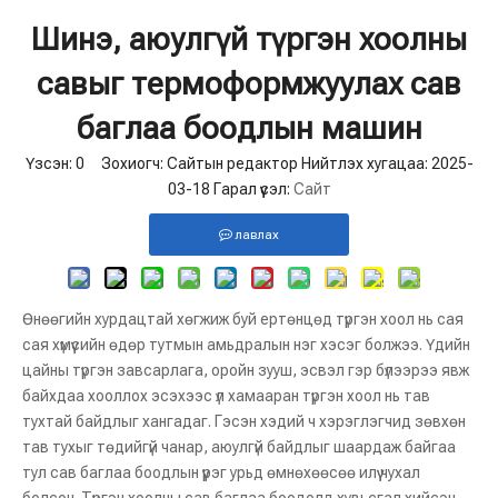
Шинэ, аюулгүй түргэн хоолны
савыг термоформжуулах сав
баглаа боодлын машин
Үзсэн:
0
Зохиогч: Сайтын редактор Нийтлэх хугацаа: 2025-
03-18 Гарал үүсэл:
Сайт
лавлах
Өнөөгийн хурдацтай хөгжиж буй ертөнцөд түргэн хоол нь сая
сая хүмүүсийн өдөр тутмын амьдралын нэг хэсэг болжээ. Үдийн
цайны түргэн завсарлага, оройн зууш, эсвэл гэр бүлээрээ явж
байхдаа хооллох эсэхээс үл хамааран түргэн хоол нь тав
тухтай байдлыг хангадаг. Гэсэн хэдий ч хэрэглэгчид зөвхөн
тав тухыг төдийгүй чанар, аюулгүй байдлыг шаардаж байгаа
тул сав баглаа боодлын үүрэг урьд өмнөхөөсөө илүү чухал