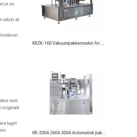
et er en
n sikrer at
beholderen
KR-200A 260A 300A Automatisk pakkemaskin Stort parti
ldere som
n originale
ere laget
eten
KRZK-300 høyhastighets posematingsvakuumpakkemaskin for storskalaoperasjoner