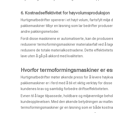
6. Kostnadseffektivitet for høyvolumsproduksjon
Hurtigmatbedrifter opererer i et høyt volum, fartsfylt milj
pakkemaskiner tilbyr en løsning som lar bedrifter produs
andre pakkingsmetoder.
Fordi disse maskinene er automatiserte, kan de produsere 
reduserer termoformingsmaskiner materialavfall ved å lage
redusere de totale materialkostnadene. Dette effektivite
lave uten å gå på akkord med kvaliteten.
Hvorfor termoformingsmaskiner er ess
Hurtigmatbedrifter møter økende press for å levere høykv
pakkemaskiner er i ferd med å bli et viktig verktøy for disse
kundenes krav og samtidig forbedre driftseffektiviteten.
Evnen til å lage tilpassede, holdbare og miljøvennlige beho
kundeopplevelsen. Med den økende betydningen av matleveri
termoformingsmaskiner gir en løsning som er både kostnad