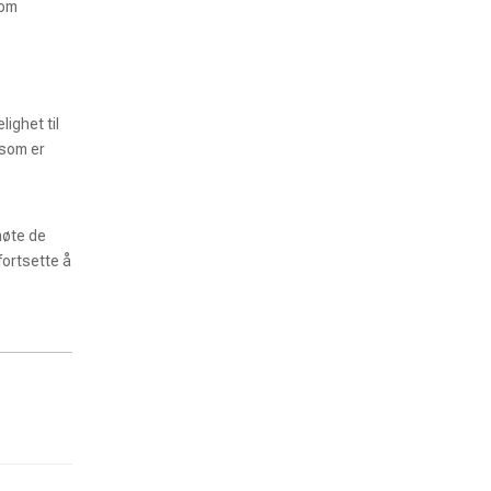
som
ighet til
 som er
møte de
fortsette å