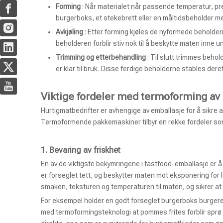
Forming
: Når materialet når passende temperatur, pr
burgerboks, et stekebrett eller en måltidsbeholder m
Avkjøling
: Etter forming kjøles de nyformede beholder
beholderen forblir stiv nok til å beskytte maten inne 
Trimming og etterbehandling
: Til slutt trimmes beho
er klar til bruk. Disse ferdige beholderne stables de
Viktige fordeler med termoforming av
Hurtigmatbedrifter er avhengige av emballasje for å sikre a
Termoformende pakkemaskiner tilbyr en rekke fordeler som
1.
Bevaring av friskhet
En av de viktigste bekymringene i fastfood-emballasje er
er forseglet tett, og beskytter maten mot eksponering for lu
smaken, teksturen og temperaturen til maten, og sikrer at
For eksempel holder en godt forseglet burgerboks burgeren
med termoformingsteknologi at pommes frites forblir sprø i