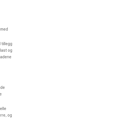
t med
tillegg
last og
tnadene
nde
te
elle
rre, og