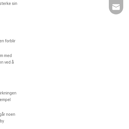
sterke sin
Kairuim
n forblir
lem med
en ved å
virkningen
sempel
 går noen
lby