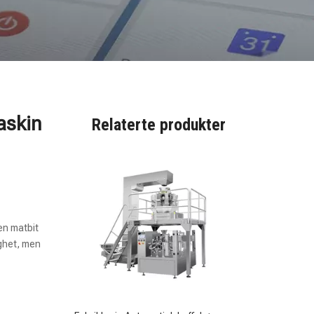
Fabrikkpris Automatisk kaffebønnepakkemaskin
askin
Relaterte produkter
sen matbit
ighet, men