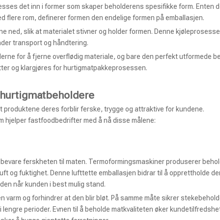
esses det inn i former som skaper beholderens spesifikke form. Enten d
ed flere rom, definerer formen den endelige formen på emballasjen.
ne ned, slik at materialet stivner og holder formen. Denne kjøleprosesse
under transport og håndtering.
lderne for å fjerne overflødig materiale, og bare den perfekt utformede 
retter og klargjøres for hurtigmatpakkeprosessen.
 hurtigmatbeholdere
t produktene deres forblir ferske, trygge og attraktive for kundene.
 hjelper fastfoodbedrifter med å nå disse målene:
 å bevare ferskheten til maten. Termoformingsmaskiner produserer beho
ft og fuktighet. Denne lufttette emballasjen bidrar til å opprettholde de
 den når kunden i best mulig stand.
 varm og forhindrer at den blir bløt. På samme måte sikrer stekebehold
 lengre perioder. Evnen til å beholde matkvaliteten øker kundetilfredsh