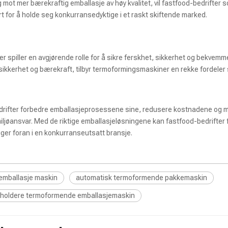
 mot mer bærekraftig emballasje av høy kvalitet, vil fastfood-bedrifter 
t for å holde seg konkurransedyktige i et raskt skiftende marked.
piller en avgjørende rolle for å sikre ferskhet, sikkerhet og bekvemmel
atsikkerhet og bærekraft, tilbyr termoformingsmaskiner en rekke fordeler
edrifter forbedre emballasjeprosessene sine, redusere kostnadene og 
miljøansvar. Med de riktige emballasjeløsningene kan fastfood-bedrifter 
ger foran i en konkurranseutsatt bransje.
emballasje maskin
automatisk termoformende pakkemaskin
holdere termoformende emballasjemaskin