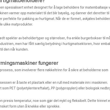
urtigmatbeholdere?
 en spesialisert enhet designet for å lage beholdere for matemballasje 
nen varmer opp materialet til det blir bøyelig, og danner det deretter til
r perfekte for pakking av hurtigmat. Når de er formet, avkjøles beholder
de ulike matprodukter.
dt spekter av beholdertyper og størrelser, fra enkle burgerbokser til må
dustrien, men har fått særlig betydning i hurtigmatsektoren, hvor embal
 til den når kunden.
rmingsmaskiner fungerer
rosess, som involverer flere nøkkeltrinn for å sikre at beholderne som
sessen er å laste et plastark eller en rull med materiale inn i maskinen.
 som PET (polyetylentereftalat), PP (polypropylen) eller biologisk nedbr
en presis temperatur, noe som gjør det mykt og fleksibelt. Dette trinnet e
 ønsket form uten å knekke eller sprekke.