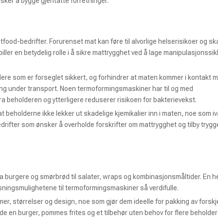
sker å bygge gjentatte forretninger.
tfood-bedrifter. Forurenset mat kan føre til alvorlige helserisikoer og sk
 en betydelig rolle i å sikre mattrygghet ved å lage manipulasjonssik
ere som er forseglet sikkert, og forhindrer at maten kommer i kontakt 
ing under transport. Noen termoformingsmaskiner har til og med
ra beholderen og ytterligere reduserer risikoen for bakterievekst.
 at beholderne ikke lekker ut skadelige kjemikalier inn i maten, noe som i
edrifter som ønsker å overholde forskrifter om mattrygghet og tilby trygg
ra burgere og smørbrød til salater, wraps og kombinasjonsmåltider. En he
lpasningsmulighetene til termoformingsmaskiner så verdifulle.
, størrelser og design, noe som gjør dem ideelle for pakking av forskje
de en burger, pommes frites og et tilbehør uten behov for flere beholder