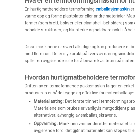
Hva er en termoformingsmaskin for h
En hurtigmatbeholdere termoforming
emballasjemaskin
er
varme opp og forme plastplater eller andre materialer. Maski
former (som brett, bokser eller clamshell-beholdere) som e
beholde strukturen, og blir sterke og holdbare nok til å hol
Disse maskinene er svært allsidige og kan produsere et bre
med flere rom. De er mye brukt på tvers av næringsmiddelin
spiller en avgjørende rolle for å bevare kvaliteten på maten
Hvordan hurtigmatbeholdere termofo
Driften av en termoformende pakkemaskin følger en enkel p
produseres er både trygge og effektive for matemballasje:
Materiallasting
: Det første trinnet i termoformingspro
Materialene som brukes er vanligvis matgodkjent plast
alternativer, avhengig av emballasjekravene.
Oppvarming
: Maskinen varmer deretter materialet til 
avgjørende fordi det gjør at materialet kan støpes til