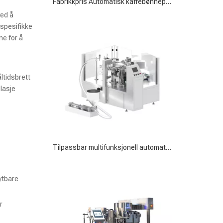
Tilpassbar multifunksjonell automatisk kjekspakkemaskin
ved å
 spesifikke
ne for å
ltidsbrett
lasje
KRZK-160 Vakuumpakkemaskin for posemating for effektiv matkonservering
ytbare
r