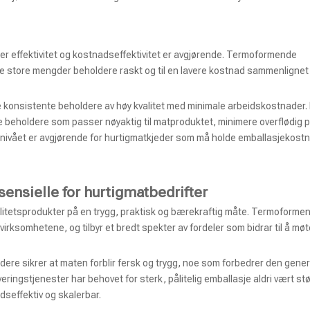
ø der effektivitet og kostnadseffektivitet er avgjørende. Termoformende
ere store mengder beholdere raskt og til en lavere kostnad sammenligne
konsistente beholdere av høy kvalitet med minimale arbeidskostnader. I 
 beholdere som passer nøyaktig til matproduktet, minimere overflødig p
tsnivået er avgjørende for hurtigmatkjeder som må holde emballasjekos
ensielle for hurtigmatbedrifter
alitetsprodukter på en trygg, praktisk og bærekraftig måte. Termoforme
 virksomhetene, og tilbyr et bredt spekter av fordeler som bidrar til å mø
ldere sikrer at maten forblir fersk og trygg, noe som forbedrer den gener
ngstjenester har behovet for sterk, pålitelig emballasje aldri vært stø
seffektiv og skalerbar.