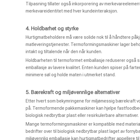
Tilpasning tillater også inkorporering av merkevareelemente
merkevareidentitet med hver kundeinteraksjon.
4.
Holdbarhet og styrke
Hurtigmatbeholdere må være solide nok til å håndtere påk
matleveringstjenester. Termoformingsmaskiner lager behol
intakt og tiltalende når den når kunden.
Holdbarheten til termoformet emballasje reduserer også sa
emballasje av lavere kvalitet. Enten kunden spiser på farte
minimere søl og holde maten i utmerket stand.
5. Bærekraft og miljøvennlige alternativer
Etter hvert som bekymringene for miljømessig bærekraft vo
på. Termoformende pakkemaskiner kan hjelpe fastfoodbedri
biologisk nedbrytbar plast eller resirkulerbare alternativer.
Mange termoformingsmaskiner er kompatible med materiale
bedrifter over til biologisk nedbrytbar plast laget av fornyb
miljøvennlig emballasje kan hurtigmatbedrifter appellere t