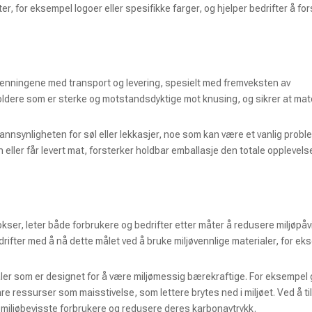
r, for eksempel logoer eller spesifikke farger, og hjelper bedrifter å for
jenningene med transport og levering, spesielt med fremveksten av
dere som er sterke og motstandsdyktige mot knusing, og sikrer at mate
nnsynligheten for søl eller lekkasjer, noe som kan være et vanlig prob
n eller får levert mat, forsterker holdbar emballasje den totale opplevels
kser, leter både forbrukere og bedrifter etter måter å redusere miljøpå
fter med å nå dette målet ved å bruke miljøvennlige materialer, for ek
r som er designet for å være miljømessig bærekraftige. For eksempel
are ressurser som maisstivelse, som lettere brytes ned i miljøet. Ved å ti
il miljøbevisste forbrukere og redusere deres karbonavtrykk.