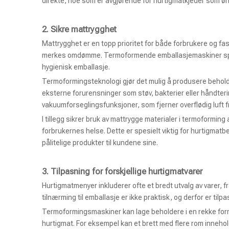
direkte, noe som er avgjørende for hurtigmatkjeder som øn
2.
Sikre mattrygghet
Mattrygghet er en topp prioritet for både forbrukere og fas
merkes omdømme. Termoformende emballasjemaskiner spiller
hygienisk emballasje.
Termoformingsteknologi gjør det mulig å produsere behold
eksterne forurensninger som støv, bakterier eller håndter
vakuumforseglingsfunksjoner, som fjerner overflødig luft f
I tillegg sikrer bruk av mattrygge materialer i termoforming
forbrukernes helse. Dette er spesielt viktig for hurtigmatb
pålitelige produkter til kundene sine.
3.
Tilpasning for forskjellige hurtigmatvarer
Hurtigmatmenyer inkluderer ofte et bredt utvalg av varer, f
tilnærming til emballasje er ikke praktisk, og derfor er ti
Termoformingsmaskiner kan lage beholdere i en rekke former
hurtigmat. For eksempel kan et brett med flere rom innehol