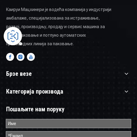
Каируи Мацхинери је водећа компанија у индустрији
амбалаже, специјализована за истраживање,
развој, производњу, продају и сервис машина за
вакум паковање и потпуно аутоматских
производних линија за паковање.
Брзе везе
Категорија производа
Пошаљите нам поруку