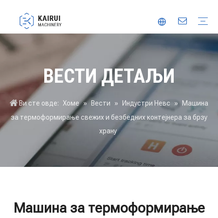
Аутоматска машина за паковање
Машина за вакумско паковање
Машина за паковање хране
Машина за термоформирање
Поуздани партнер
Иновација
Видео
ВЕСТИ ДЕТАЉИ
Ви сте овде:
Хоме
»
Вести
»
Индустри Невс
»
Машина
за термоформирање свежих и безбедних контејнера за брзу
храну
Машина за термоформирање