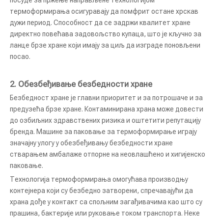
посуде за пржење направљене технологијом
термоформирања осигуравају да помфрит остане хрскав
дужи период. Способност да се задржи квалитет хране
директно повећава задовољство купаца, што је кључно за
ланце брзе хране који имају за циљ да изграде поновљени
посао.
2.
Обезбеђивање безбедности хране
Безбедност хране је главни приоритет и за потрошаче и за
предузећа брзе хране. Контаминирана храна може довести
до озбиљних здравствених ризика и оштетити репутацију
бренда. Машине за паковање за термоформирање играју
значајну улогу у обезбеђивању безбедности хране
стварањем амбалаже отпорне на неовлашћено и хигијенско
паковање.
Технологија термоформирања омогућава производњу
контејнера који су безбедно затворени, спречавајући да
храна дође у контакт са спољним загађивачима као што су
прашина, бактерије или руковање током транспорта. Неке