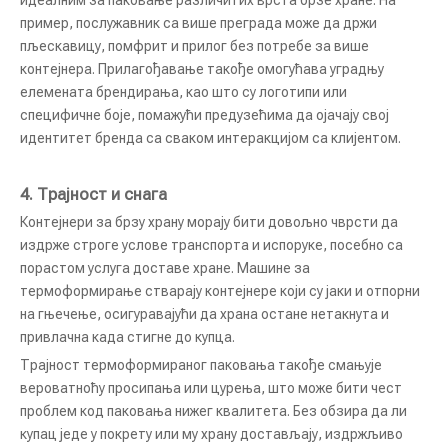
идеалним за паковање различитих врста брзе хране. На
пример, послужавник са више преграда може да држи
пљескавицу, помфрит и прилог без потребе за више
контејнера. Прилагођавање такође омогућава уградњу
елемената брендирања, као што су логотипи или
специфичне боје, помажући предузећима да ојачају свој
идентитет бренда са сваком интеракцијом са клијентом.
4.
Трајност и снага
Контејнери за брзу храну морају бити довољно чврсти да
издрже строге услове транспорта и испоруке, посебно са
порастом услуга доставе хране. Машине за
термоформирање стварају контејнере који су јаки и отпорни
на гњечење, осигуравајући да храна остане нетакнута и
привлачна када стигне до купца.
Трајност термоформираног паковања такође смањује
вероватноћу просипања или цурења, што може бити чест
проблем код паковања нижег квалитета. Без обзира да ли
купац једе у покрету или му храну достављају, издржљиво