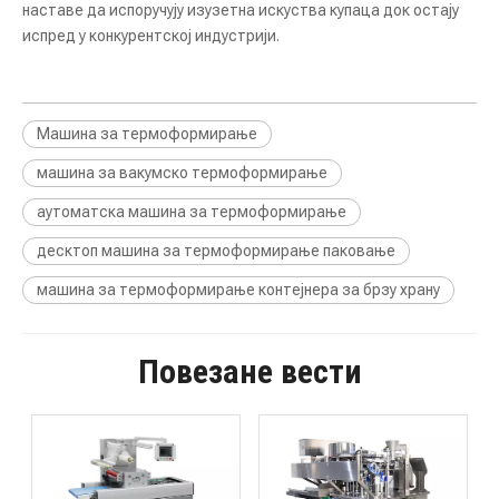
наставе да испоручују изузетна искуства купаца док остају
испред у конкурентској индустрији.
Машина за термоформирање
машина за вакумско термоформирање
аутоматска машина за термоформирање
десктоп машина за термоформирање паковање
машина за термоформирање контејнера за брзу храну
Повезане вести