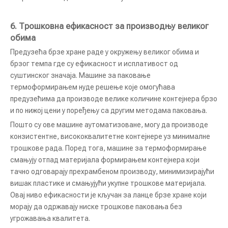
6. Трошковна ефикасност за производњу великог
обима
Предузећа брзе хране раде у окружењу великог обима и
Прилагодљива мултифункционална аутоматска машина за паковање кекса
КРЗК-160 Вакум машина за паковање у врећама за ефикасно очување хране
брзог темпа где су ефикасност и исплативост од
суштинског значаја. Машине за паковање
термоформирањем нуде решење које омогућава
предузећима да производе велике количине контејнера брзо
и по нижој цени у поређењу са другим методама паковања.
Пошто су ове машине аутоматизоване, могу да производе
конзистентне, висококвалитетне контејнере уз минималне
трошкове рада. Поред тога, машине за термоформирање
смањују отпад материјала формирањем контејнера који
тачно одговарају прехрамбеном производу, минимизирајући
вишак пластике и смањујући укупне трошкове материјала.
Овај ниво ефикасности је кључан за ланце брзе хране који
КР-200А 260А 300А аутоматска машина за паковање Велика серија
КРЗК-300 Брза машина за вакуум паковање за храњење врећама за велике операције
морају да одржавају ниске трошкове паковања без
угрожавања квалитета.