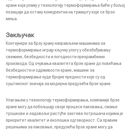
хране која улажу у технологију термоформирања биће у бољој
позицији да остану конкурентна на тржишту које се брзо
мења.
Аутоматска машина за паковање кафе у зрну по фабричкој цени
Прилагодљива мултифункционална аутоматска машина за паковање кекса
Закључак
Контејнери за брзу храну направљени машинама за
термоформирање играју кључну улогу у обезбеђивању
свежине, безбедности и погодности прехрамбених
производа. Од очувања квалитета брзе хране до повећања
безбедности и одрживости хране, машине за
термоформирање нуде бројне предности које су од
суштинског значаја за модерна предузећа брзе хране.
Улагањем у технологију термоформирања, компаније брзе
хране могу да побољшају своје процесе паковања, смање
КРЗК-160 Вакум машина за паковање у врећама за ефикасно очување хране
трошкове и задовоље растуће захтеве потрошача којима је
приоритет квалитет и еколошка одговорност. Са правим
решењима за паковање, предузећа брзе хране могу да