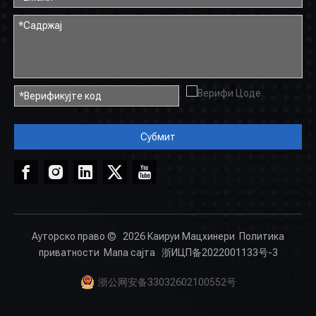
Субмит
Ауторско право ©
2026
Каируи Мацхинери
Политика
приватности
Мапа сајта
浙ИЦП备2022001133号-3
浙公网安备33032602100552号