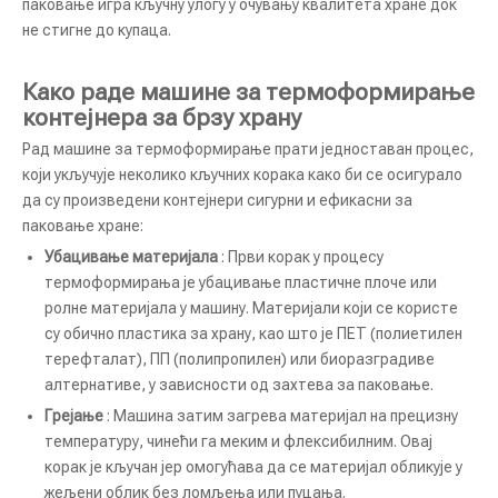
паковање игра кључну улогу у очувању квалитета хране док
не стигне до купаца.
Како раде машине за термоформирање
контејнера за брзу храну
Рад машине за термоформирање прати једноставан процес,
који укључује неколико кључних корака како би се осигурало
да су произведени контејнери сигурни и ефикасни за
паковање хране:
Убацивање материјала
: Први корак у процесу
термоформирања је убацивање пластичне плоче или
ролне материјала у машину. Материјали који се користе
су обично пластика за храну, као што је ПЕТ (полиетилен
терефталат), ПП (полипропилен) или биоразградиве
алтернативе, у зависности од захтева за паковање.
Грејање
: Машина затим загрева материјал на прецизну
температуру, чинећи га меким и флексибилним. Овај
корак је кључан јер омогућава да се материјал обликује у
жељени облик без ломљења или пуцања.