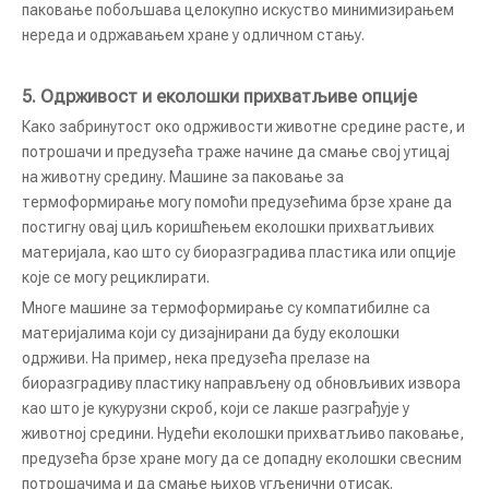
паковање побољшава целокупно искуство минимизирањем
нереда и одржавањем хране у одличном стању.
5. Одрживост и еколошки прихватљиве опције
Како забринутост око одрживости животне средине расте, и
потрошачи и предузећа траже начине да смање свој утицај
на животну средину. Машине за паковање за
термоформирање могу помоћи предузећима брзе хране да
постигну овај циљ коришћењем еколошки прихватљивих
материјала, као што су биоразградива пластика или опције
које се могу рециклирати.
Многе машине за термоформирање су компатибилне са
материјалима који су дизајнирани да буду еколошки
одрживи. На пример, нека предузећа прелазе на
биоразградиву пластику направљену од обновљивих извора
као што је кукурузни скроб, који се лакше разграђује у
животној средини. Нудећи еколошки прихватљиво паковање,
предузећа брзе хране могу да се допадну еколошки свесним
потрошачима и да смање њихов угљенични отисак.