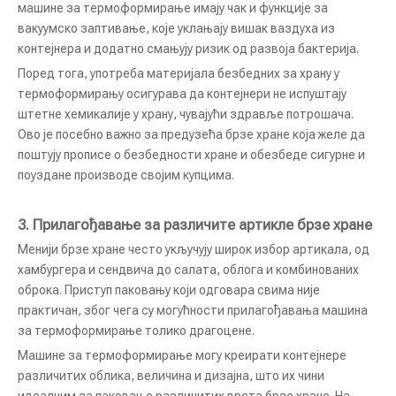
машине за термоформирање имају чак и функције за
вакуумско заптивање, које уклањају вишак ваздуха из
контејнера и додатно смањују ризик од развоја бактерија.
Поред тога, употреба материјала безбедних за храну у
термоформирању осигурава да контејнери не испуштају
штетне хемикалије у храну, чувајући здравље потрошача.
Ово је посебно важно за предузећа брзе хране која желе да
поштују прописе о безбедности хране и обезбеде сигурне и
поуздане производе својим купцима.
3.
Прилагођавање за различите артикле брзе хране
Менији брзе хране често укључују широк избор артикала, од
хамбургера и сендвича до салата, облога и комбинованих
оброка. Приступ паковању који одговара свима није
практичан, због чега су могућности прилагођавања машина
за термоформирање толико драгоцене.
Машине за термоформирање могу креирати контејнере
различитих облика, величина и дизајна, што их чини