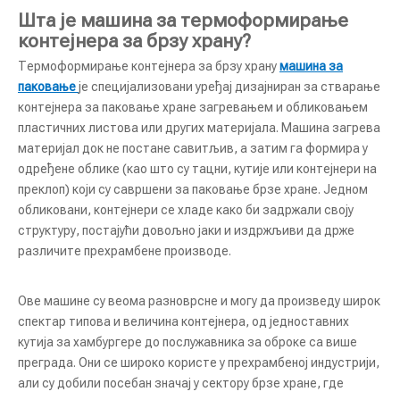
Шта је машина за термоформирање
контејнера за брзу храну?
Термоформирање контејнера за брзу храну
машина за
паковање
је специјализовани уређај дизајниран за стварање
контејнера за паковање хране загревањем и обликовањем
пластичних листова или других материјала. Машина загрева
материјал док не постане савитљив, а затим га формира у
одређене облике (као што су тацни, кутије или контејнери на
преклоп) који су савршени за паковање брзе хране. Једном
обликовани, контејнери се хладе како би задржали своју
структуру, постајући довољно јаки и издржљиви да држе
различите прехрамбене производе.
Ове машине су веома разноврсне и могу да произведу широк
спектар типова и величина контејнера, од једноставних
кутија за хамбургере до послужавника за оброке са више
преграда. Они се широко користе у прехрамбеној индустрији,
али су добили посебан значај у сектору брзе хране, где