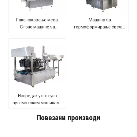
Лако паковање меса:
Машина за
Стоне машине за
термоформирање свежих
термоформирање за
и безбедних контејнера за
мале месаре
брзу храну
Напредак у потпуно
аутоматским машинама
за паковање хране за
Повезани производи
напухану храну и
грицкалице