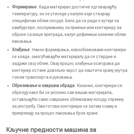
Формирање
: Када материјал достигне одговарајућу
температуру, он се утискује у калупе који стварају
специфичан облик посуде. Било да се ради о кутији за
хамбургере, послужавнику за пржење или контејнеру за
оброке са више преграда, калуп дефинише коначни облик
паковања.
Хлађење
: Након формирања, новообликовани контејнери
се хладе, омогућавајући материјалу да се стврдне и
задржи свој облик. Овај процес хлађења осигурава да
контејнер остане довољно чврст да заштити храну унутра
током транспорта и руковања.
Обрезивање и завршна обрада
: Коначно, контејнери се
обрезују како би се уклонио сав вишак материјала,
остављајући само савршено обликовану посуду спремну
за употребу. Ови готови контејнери се затим слажу и
припремају за процес паковања брзе хране.
Кључне предности машина за