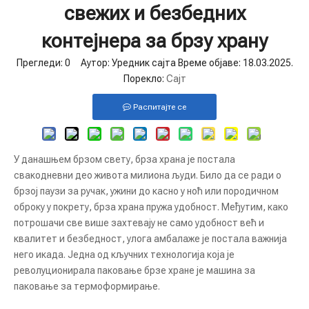
свежих и безбедних
контејнера за брзу храну
Прегледи:
0
Аутор: Уредник сајта Време објаве: 18.03.2025.
Порекло:
Сајт
Распитајте се
У данашњем брзом свету, брза храна је постала
свакодневни део живота милиона људи. Било да се ради о
брзој паузи за ручак, ужини до касно у ноћ или породичном
оброку у покрету, брза храна пружа удобност. Међутим, како
потрошачи све више захтевају не само удобност већ и
квалитет и безбедност, улога амбалаже је постала важнија
него икада. Једна од кључних технологија која је
револуционирала паковање брзе хране је машина за
паковање за термоформирање.