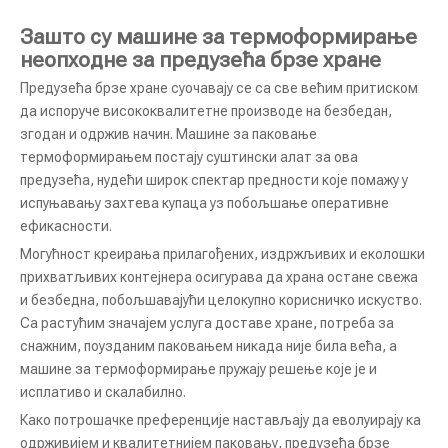
Зашто су машине за термоформирање
неопходне за предузећа брзе хране
Предузећа брзе хране суочавају се са све већим притиском
да испоруче висококвалитетне производе на безбедан,
згодан и одржив начин. Машине за паковање
термоформирањем постају суштински алат за ова
предузећа, нудећи широк спектар предности које помажу у
испуњавању захтева купаца уз побољшање оперативне
ефикасности.
КРЗК-110 Вакуум машина за паковање велике брзине за уношење врећа за разноврсна решења за паковање
Потпуно аутоматска машина за паковање хране за кућне љубимце ниске цене
Могућност креирања прилагођених, издржљивих и еколошки
прихватљивих контејнера осигурава да храна остане свежа
и безбедна, побољшавајући целокупно корисничко искуство.
Са растућим значајем услуга доставе хране, потреба за
снажним, поузданим паковањем никада није била већа, а
машине за термоформирање пружају решење које је и
исплативо и скалабилно.
Како потрошачке преференције настављају да еволуирају ка
одрживијем и квалитетнијем паковању, предузећа брзе