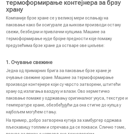
термоформирање контејнера за брзу
храну
Компаније брзе хране се у великој мери ослањају на
паковање како би осигурале да њихови производи остану
свежи, безбедни и привлачни купцима. Машине за
термоформирање нуде бројне предности које помажу
предузећима брзе хране да остваре ове циљеве:
1.
Очување свежине
Једна од примарних брига за паковање брзе хране је
очување свежине хране. Машине за термоформирање
производе контејнере који су чврсто затворени, штитећи
храну од излагања ваздуху и влази. Ово херметичко
паковање помаже у одржавању оригиналног укуса, текстуре и
температуре хране, обезбеђујући да она стигне до купца у
најбољем могућем стању.
На пример, добро затворена кутија за хамбургер одржава
пљескавицу топлим и спречава да се покваси. Слично томе,